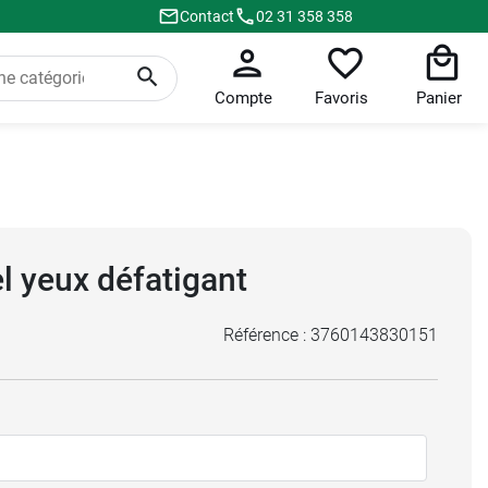
Contact
02 31 358 358
Compte
Favoris
Panier
l yeux défatigant
Référence :
3760143830151