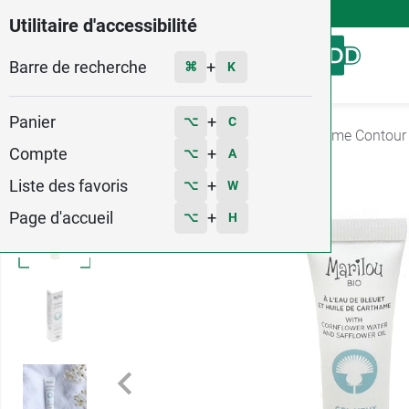
4,9
Voir les 58579 avis
Utilitaire d'accessibilité
Barre de recherche
Menu
+
⌘
K
Panier
+
⌥
C
Accueil
Hygiène - Beauté
Soin Visage
Crème Contour
Compte
+
⌥
A
Liste des favoris
+
⌥
W
Page d'accueil
+
⌥
H