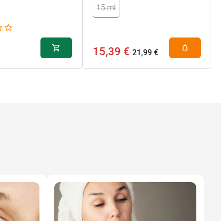
15 ml
15,39 €
21,99 €