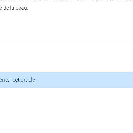
é de la peau.
er cet article !