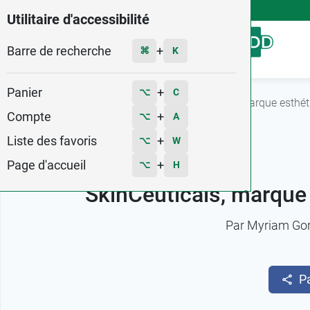
4,9
Voir les 58579 avis
Utilitaire d'accessibilité
Barre de recherche
Menu
+
⌘
K
Panier
+
⌥
C
Accueil
L'actu Pharma GDD
SkinCeuticals, marque esthét
Compte
+
⌥
A
Liste des favoris
+
⌥
W
Page d'accueil
+
⌥
H
SkinCeuticals, marque 
Par
Myriam Go
P