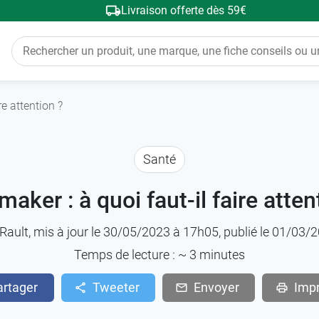
Livraison offerte dès 59€
re attention ?
Santé
aker : à quoi faut-il faire atten
Rault
, mis à jour le 30/05/2023 à 17h05, publié le 01/03
Temps de lecture : ~
3
minutes
artager
Tweeter
Envoyer
Imp