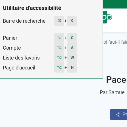
4,9
Voir les 58579 avis
Utilitaire d'accessibilité
Barre de recherche
Menu
+
⌘
K
Panier
+
⌥
C
Accueil
L'actu Pharma GDD
Pacemaker : à quoi faut-il fai
Compte
+
⌥
A
Liste des favoris
+
⌥
W
Page d'accueil
+
⌥
H
Pacem
Par
Samuel 
P