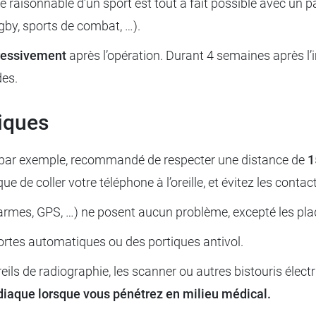
ue raisonnable d’un sport est tout à fait possible avec un
by, sports de combat, …).
gressivement
après l’opération. Durant 4 semaines après l
des.
riques
, par exemple, recommandé de respecter une distance de
1
ue de coller votre téléphone à l’oreille, et évitez les conta
larmes, GPS, …) ne posent aucun problème, excepté les pla
ortes automatiques ou des portiques antivol.
reils de radiographie, les scanner ou autres bistouris éle
rdiaque lorsque vous pénétrez en milieu médical.